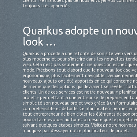
clients. Ne manquez pas de nous envoyer vos comment
toujours très appréciés.
Quarkus adopte un nou
look …
Quarkus a procédé à une refonte de son site web vers u
plus moderne et pour s’inscrire dans les nouvelles tend
web. Cela n’est pas seulement une question esthétique 
mode. Précisons tout d’abord que le nouveau look se ve
ergonomique, plus facilement navigable. Deuxièmement
nouveaux ajouts ont été apportés en ce qui concerne no
de même que des options qui devraient se révéler fort u
clients. Un de ces services est notre nouveau « planific
projet » permettant à une entreprise de préparer en to
simplicité son nouveau projet web grâce à un formulair
compréhensible et détaillé. Ce planificateur permet en 
tout entrepreneur de bien cibler les éléments de son proj
pourra faire évoluer au fur et à mesure que le projet év
suivant quelques étapes simples. Visitez notre nouveau 
manquez pas d’essayer notre planificateur de projet....