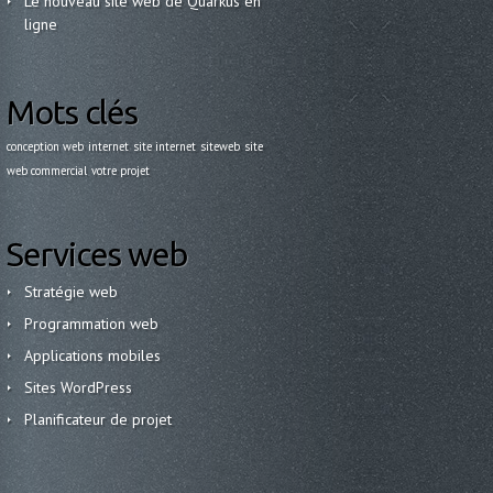
Le nouveau site web de Quarkus en
ligne
Mots clés
conception web
internet
site internet
siteweb
site
web commercial
votre projet
Services web
Stratégie web
Programmation web
Applications mobiles
Sites WordPress
Planificateur de projet