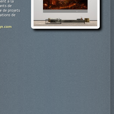
nent à la
ants de
de de projets
tations de
gn.com