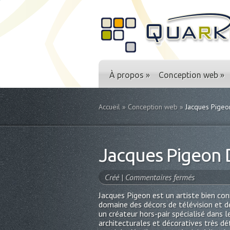
À propos
»
Conception web
»
Accueil
»
Conception web
»
Jacques Pigeo
Jacques Pigeon 
sur
Créé |
Commentaires fermés
Jacques
Jacques Pigeon est un artiste bien con
Pigeon
domaine des décors de télévision et d
Design
un créateur hors-pair spécialisé dans 
architecturales et décoratives très dé