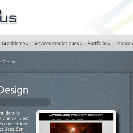
Graphisme
»
Services médiatiques
»
Portfolio
»
Espace c
n Design
Design
nu dans le
e cinéma. C’est
les conceptions
taillées. Son