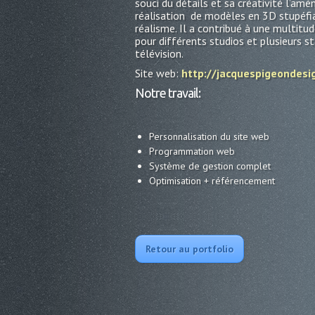
souci du détails et sa créativité l’amè
réalisation de modèles en 3D stupéfi
réalisme. Il a contribué à une multitu
pour différents studios et plusieurs s
télévision.
Site web:
http://jacquespigeondesi
Notre travail:
Personnalisation du site web
Programmation web
Système de gestion complet
Optimisation + référencement
Retour au portfolio