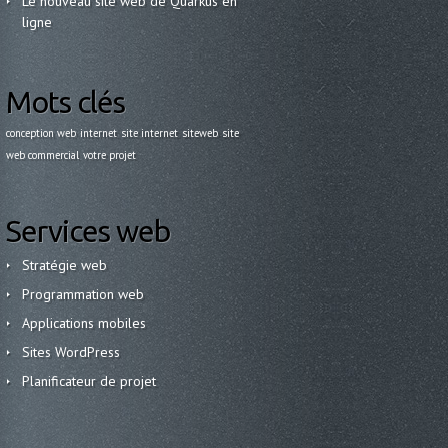
Le nouveau site web de Quarkus en
ligne
Mots clés
conception web
internet
site internet
siteweb
site
web commercial
votre projet
Services web
Stratégie web
Programmation web
Applications mobiles
Sites WordPress
Planificateur de projet