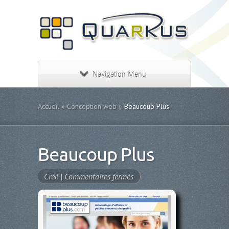
Navigation Menu
Accueil
»
Conception web
»
Beaucoup Plus
Beaucoup Plus
sur
Créé |
Commentaires fermés
Beaucoup
Plus